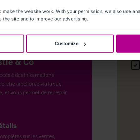
es pour
 make the website work. With your permission, we also use anal
.
Login
o
 the site and to improve our advertising.
Customize
tie & Co
ccès à des informations
erche améliorée via la vue
e, et vous permet de recevoir
étails
omplètes sur les ventes,