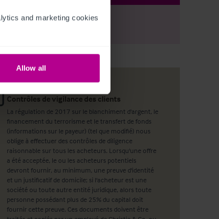
ytics and marketing cookies 
r
Register
to view full details
Allow all
Contrôles de vigilance des clients
La régulation de 2017 sur le blanchiment d'argent, le
financement du terrorisme et le transfert de fonds
(informations sur le payeur) (tel que modifié) nous
oblige à effectuer des contrôles de diligence
raisonnable sur tous les acheteurs. Lorsqu'une offre
a été acceptée, le ou les acheteurs potentiels
devront fournir, au minimum, une preuve d'identité
et un justificatif de domicile; si l'acheteur est une
société ou toute autre entité juridique, alors toute
personne possédant plus de 25% du capital doit
fournir cette preuve. Ces documents doivent être
traités et copiés par un employé de Christie & Co, ou