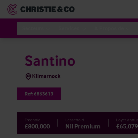
Secteurs
Services
A Propos de
Santino
Kilmarnock
Ref:
6863613
Freehold
Leasehold
Loyer annue
£800,000
Nil Premium
£65,079