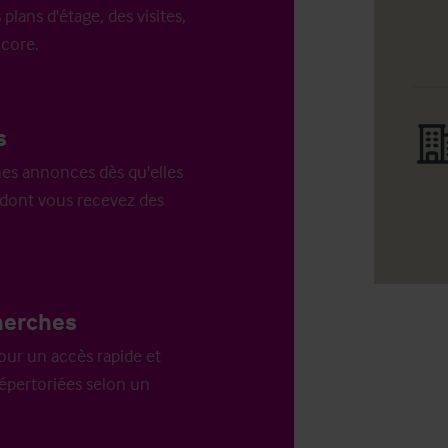
 plans d'étage, des visites,
ncore.
s
es annonces dès qu'elles
n dont vous recevez des
herches
our un accès rapide et
répertoriées selon un