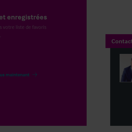
et enregistrées
votre liste de favoris
.
Contac
us maintenant