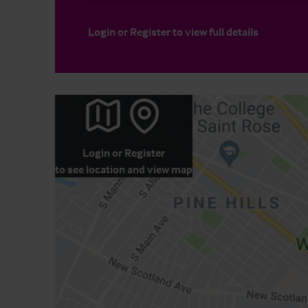
Login
or
Register
to view full details
Login
or
Register
to see location and view map