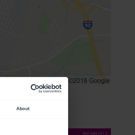
About
operty Details
Ref:
6863613