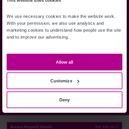
complètes sur les ventes, des cartes
annonces dès qu'
This website uses cookies
de localisation, des plans d'étage,
Gérez la façon d
des visites, des brochures et bien
des alertes.
We use necessary cookies to make the website work. 
plus encore.
With your permission, we also use analytics and 
marketing cookies to understand how people use the site 
and to improve our advertising.
Register Now
Allow all
Vous avez déjà un compte?
Connectez-vous maintenant
Customize
Deny
Access Property Details
Ref:
6863615