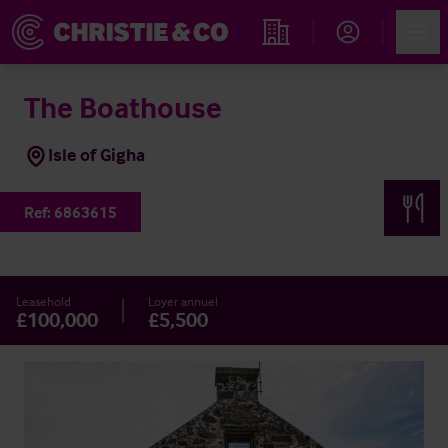
Account
Men
Rechercher un hôtel
The Boathouse
Isle of Gigha
Ref:
6863615
Leasehold
Loyer annuel
£100,000
£5,500