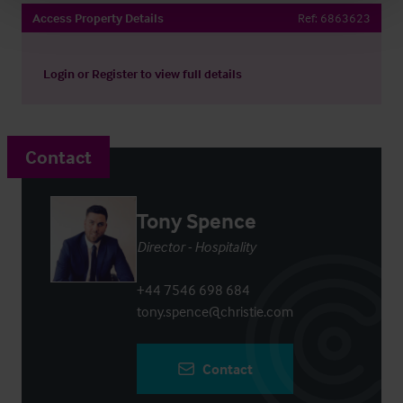
Access Property Details
Ref:
6863623
Login
or
Register
to view full details
Contact
Tony Spence
Director - Hospitality
+44 7546 698 684
tony.spence@christie.com
Contact