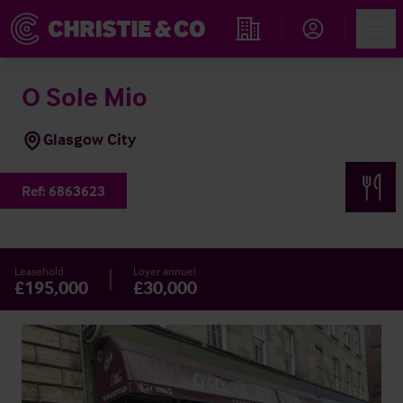
Account
Men
Rechercher un hôtel
O Sole Mio
Glasgow City
Ref:
6863623
Leasehold
Loyer annuel
£195,000
£30,000