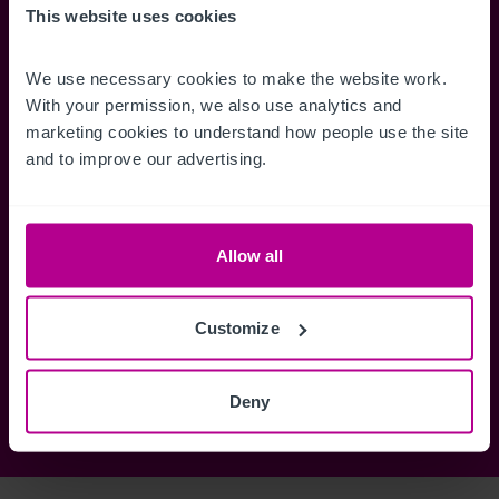
Accédez à des informations
Restez informés 
This website uses cookies
complètes sur les ventes, des cartes
annonces dès qu'
de localisation, des plans d'étage,
Gérez la façon d
We use necessary cookies to make the website work. 
des visites, des brochures et bien
des alertes.
With your permission, we also use analytics and 
plus encore.
marketing cookies to understand how people use the site 
and to improve our advertising.
Register Now
Allow all
Vous avez déjà un compte?
Connectez-vous maintenant
Customize
Deny