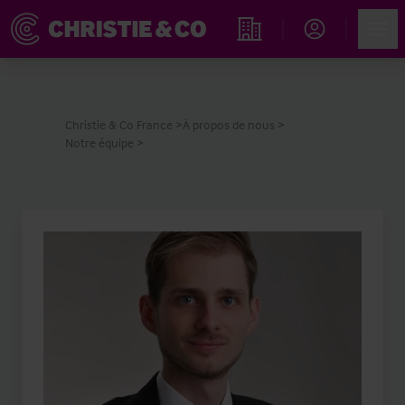
Account
Men
Rechercher un hôtel
Christie & Co France
À propos de nous
Notre équipe