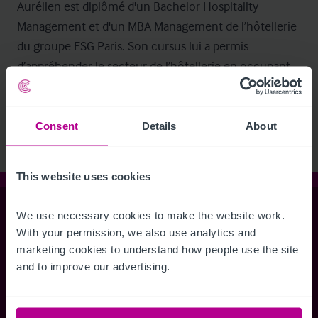
Aurélien est diplômé d'un Bachelor Hospitality 
Management et d'un MBA Management de l’hôtellerie 
du groupe ESG Paris. Son cursus lui a permis 
d’appréhender le secteur de l’hôtellerie en occupant 
différents postes opérationnels en hôtellerie en 
France, en Chine et en Belgique.
Consent
Details
About
This website uses cookies
Christie & Co
We use necessary cookies to make the website work. 
With your permission, we also use analytics and 
marketing cookies to understand how people use the site 
and to improve our advertising.
Siège social & Direction
10 rue La Fayette
75009 Paris