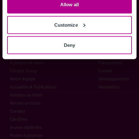
Allow all
+33 1 53 96 72 72
Customize
renseignements@christie.com
Deny
Christie & Co
Services
À propos de nous
Transactions
Christie Group
Conseil
Notre équipe
Développement
Actualités & Publications
Valorisation
Acheter un hôtel
Vendre un hôtel
Contact
Carrières
Jeunes diplômés
Postes à pourvoir