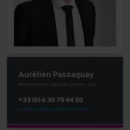
Aurélien Passaquay
Responsable régional Centre - Est
+33 (0) 6 30 70 44 50
aurelien.passaquay@christie.com