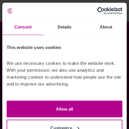
Consent
Details
About
Christie & Co
This website uses cookies
Siège social & Direction
We use necessary cookies to make the website work. 
With your permission, we also use analytics and 
10 rue La Fayette
marketing cookies to understand how people use the site 
75009 Paris
and to improve our advertising.
+33 1 53 96 72 72
renseignements@christie.com
Allow all
Christie & Co
Services
Customize