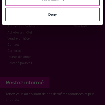
À propos de nous
Transactions
Christie Group
Conseil
Deny
Notre équipe
Développement
Actualités & Publications
Valorisation
Acheter un hôtel
Vendre un hôtel
Contact
Carrières
Jeunes diplômés
Postes à pourvoir
Restez informé
Tenez-vous au courant de nos dernières annonces et plus
encore…