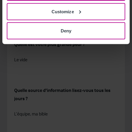
Customize
Edouard BAER dans Astérix
Deny
Quelle est votre plus grande peur ?
Le vide
Quelle source d'information lisez-vous tous les
jours ?
L’équipe, ma bible