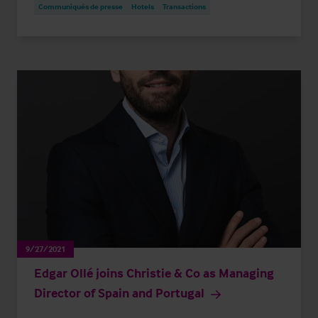
Communiqués de presse
Hotels
Transactions
9/27/2021
Edgar Ollé joins Christie & Co as Managing
Director of Spain and Portugal