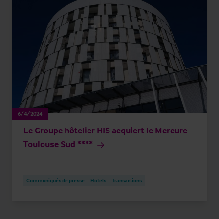
6/4/2024
Le Groupe hôtelier HIS acquiert le Mercure
Toulouse Sud ****
Communiqués de presse
Hotels
Transactions