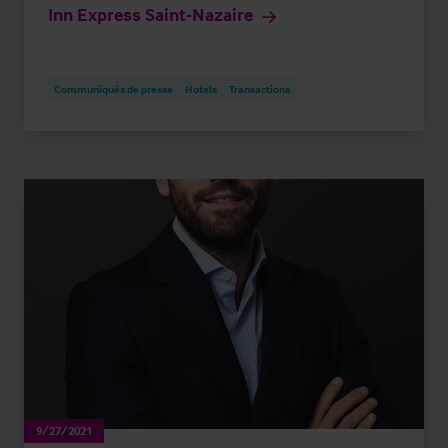
Inn Express Saint-Nazaire
Communiqués de presse
Hotels
Transactions
9/27/2021