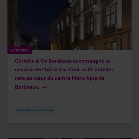
6/29/2026
Christie & Co Bordeaux accompagne la
cession de l'hôtel Cardinal, actif hôtelier
rare au cœur du centre historique de
Bordeaux.
Communiqués de presse