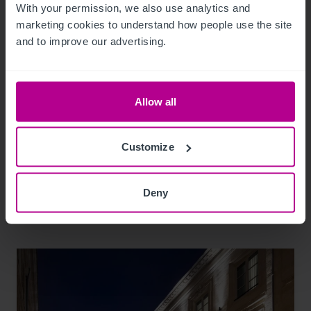
With your permission, we also use analytics and 
marketing cookies to understand how people use the site 
and to improve our advertising.
6/30/2026
Le Grand Hotel Europa à Innsbruck, en
Allow all
Autriche, renaîtra sous l’enseigne NH
Collection.
Customize
Communiqués de presse
Deny