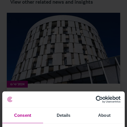
View other related news and insights
6/4/2024
Le Groupe hôtelier HIS acquiert le Mercure
Toulouse Sud ****
Consent
Details
About
Communiqués de presse
Hotels
Transactions