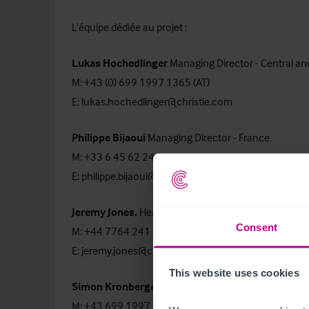
L’équipe dédiée au projet :
Lukas Hochedlinger
Managing Director - Central a
M: +43 (0) 699 1997 1365 (AT)
E: lukas.hochedlinger@christie.com
Philippe Bijaoui
Managing Director - France
M: +33 6 45 62 24 12
E: philippe.bijaoui@christie.com
Jeremy Jones,
Head of Brokerage - Hotels - UK
Consent
M: +44 7764 241 284
E: jeremy.jones@christie.com
This website uses cookies
Simon Kronberger,
Director - Hotels - Vienna
M: +43 699 1997 1333