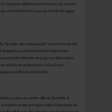
2021, surpasse déjà les performances du marché
ançais, notamment la Coupe du monde de rugby
 du "quartier des ambassades" et est entouré des
aut de gamme a récemment fait l'objet d'une
urant étoilé Michelin ainsi qu'une décoration
es points de restauration. Grâce à son
ageurs d'affaires et de loisirs.
 situé au cœur du centre-ville de Bruxelles, à
 européen et des principaux sites historiques de
ruxelles-Midi, l’un des principaux hubs ferroviaires