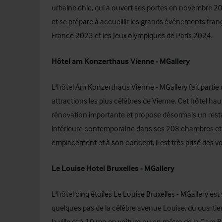
urbaine chic, qui a ouvert ses portes en novembre 
et se prépare à accueillir les grands événements fr
France 2023 et les Jeux olympiques de Paris 2024.
Hôtel am Konzerthaus Vienne - MGallery
L'hôtel Am Konzerthaus Vienne - MGallery fait partie
attractions les plus célèbres de Vienne. Cet hôtel h
rénovation importante et propose désormais un resta
intérieure contemporaine dans ses 208 chambres et s
emplacement et à son concept, il est très prisé des voy
Le Louise Hotel Bruxelles - MGallery
L'hôtel cinq étoiles Le Louise Bruxelles - MGallery est
quelques pas de la célèbre avenue Louise, du quartier
la ville et à 10 mn en voiture ou en métro de la Gare B