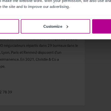
 make the website work. With your permission, we also use anal
 the site and to improve our advertising.
Customize
éreurs et aux vendeurs ses services en conseil,
teliers, de l'établissement économique au palace,
180 négociateurs répartis dans 29 bureaux dans le
Lyon, Paris et Rennes) disposent d’un
permanence. En 2021, Christie & Co a
pe.
52 78 39