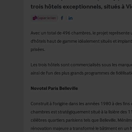
trois hôtels exceptionnels, situés à Vi
Share Article
Copier le lien
Share on Facebook
Share on LinkedIn
Avec un total de 496 chambres, le projet représente 
d'hôtels haut de gamme idéalement situés et implant
prisées.
Les trois hôtels sont commercialisés sous les marqu
ainsi de l'un des plus grands programmes de fidélisa
Novotel Paris Belleville
Construit à l'origine dans les années 1980 à des fins d
chambres est stratégiquement situé à la lisière des 
célèbres quartiers parisiens tels que Belleville, Méni
rénovation majeure a transformé le bâtiment en un h