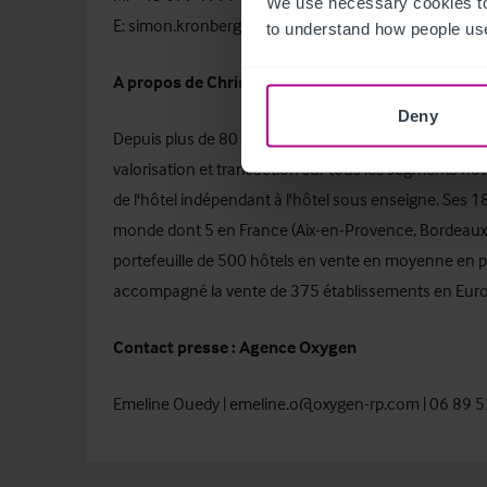
We use necessary cookies to
E: simon.kronberger@christie.com
to understand how people use
A propos de Christie & Co
Deny
Depuis plus de 80 ans, Christie & Co apporte aux acqu
valorisation et transaction sur tous les segments hô
de l'hôtel indépendant à l'hôtel sous enseigne. Ses 
monde dont 5 en France (Aix-en-Provence, Bordeaux, 
portefeuille de 500 hôtels en vente en moyenne en 
accompagné la vente de 375 établissements en Euro
Contact presse : Agence Oxygen
Emeline Ouedy |
emeline.o@oxygen-rp.com
| 06 89 