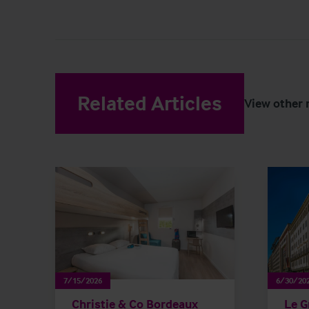
Related Articles
View other 
7/15/2026
6/30/20
Christie & Co Bordeaux
Le G