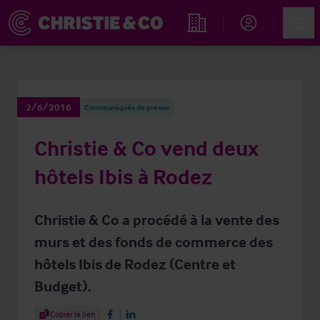
Account
Men
Rechercher un hôtel
2/6/2016
Communiqués de presse
Christie & Co vend deux
hôtels Ibis à Rodez
Christie & Co a procédé à la vente des
murs et des fonds de commerce des
hôtels Ibis de Rodez (Centre et
Budget).
Share Article
Copier le lien
Share on Facebook
Share on LinkedIn