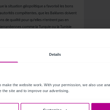
ue la situation géopolitique a favorisé les bons
s autorités compétentes, que les Baléares doivent
s de qualité pour qu'elles n'entrent pas en
iterranéennes comme la Turquie ou la Tunisie
tionale.
tout comme l'édition2015 qui présente des
Details
 make the website work. With your permission, we also use anal
 the site and to improve our advertising.
related news and insights