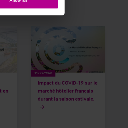
Allow all
11/27/2020
Impact du COVID-19 sur le
t en
marché hôtelier français
durant la saison estivale.