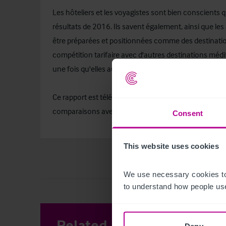
Les hôteliers et les voyagistes sont bien conscients q
résultats de 2016. Ils savent également, ainsi que le
être préparées et positionnées comme des destination
compétition tarifaire avec d'autres destinations méd
une fois qu'elles auront retrouvé leur position interna
Ce rapport est téléchargeable sur le
site christie.com
comparaisons avec les années précédentes
Consent
This website uses cookies
We use necessary cookies to
to understand how people use
Related Articles
View other 