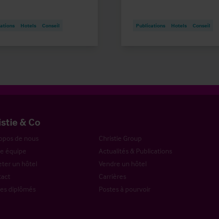
ations
Hotels
Conseil
Publications
Hotels
Conseil
istie & Co
opos de nous
Christie Group
e équipe
Actualités & Publications
ter un hôtel
Vendre un hôtel
act
Carrières
es diplômés
Postes à pourvoir