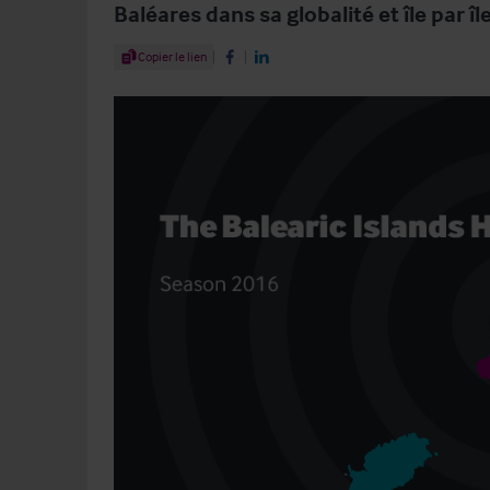
Baléares dans sa globalité et île par île
Share Article
Copier le lien
Share on Facebook
Share on LinkedIn