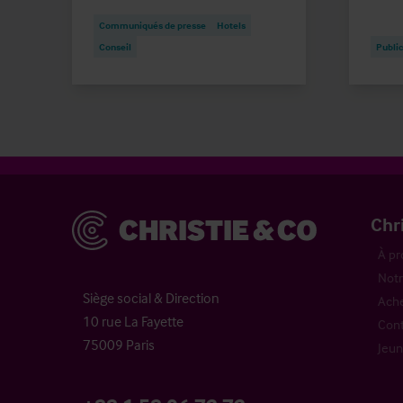
Communiqués de presse
Hotels
Conseil
Public
Christie & Co
Chr
À pr
Notr
Siège social & Direction
Ache
10 rue La Fayette
Cont
75009 Paris
Jeun