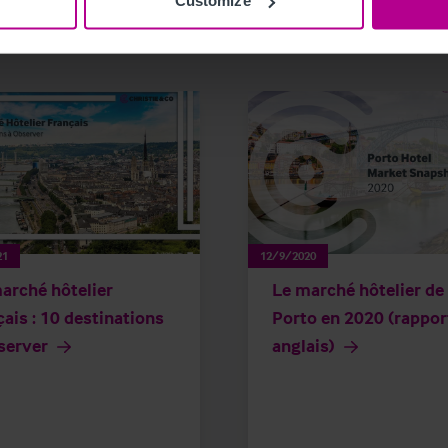
Customize
21
12/9/2020
arché hôtelier
Le marché hôtelier de
çais : 10 destinations
Porto en 2020 (rappor
server
anglais)