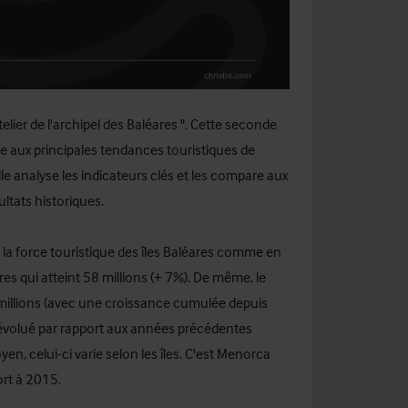
elier de l'archipel des Baléares ". Cette seconde
se aux principales tendances touristiques de
 Elle analyse les indicateurs clés et les compare aux
ltats historiques.
 la force touristique des îles Baléares comme en
s qui atteint 58 millions (+ 7%). De même, le
millions (avec une croissance cumulée depuis
 évolué par rapport aux années précédentes
yen, celui-ci varie selon les îles. C'est Menorca
ort à 2015.