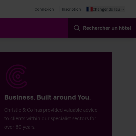
Connexion
Inscription
Changer de lieu
Rechercher un hôtel
Business. Built around You.
Christie & Co has provided valuable advice
to clients within our specialist sectors for
over 80 years.