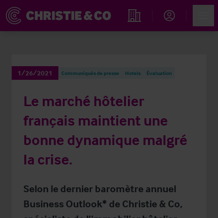
Account
Men
Rechercher un hôtel
1/26/2021
Communiqués de presse
Hotels
Évaluation
Le marché hôtelier
français maintient une
bonne dynamique malgré
la crise.
Selon le dernier baromètre annuel
Business Outlook* de Christie & Co,