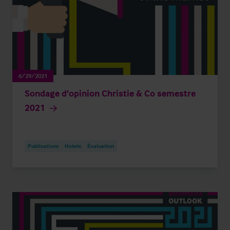
6/29/2021
Sondage d'opinion Christie & Co semestre
2021
Publications
Hotels
Évaluation