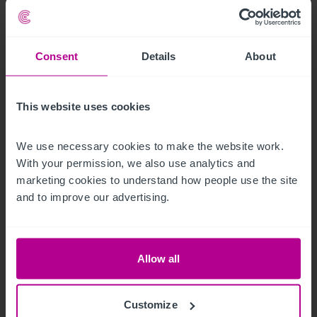
Consent
Details
About
This website uses cookies
We use necessary cookies to make the website work. 
1/26/2021
With your permission, we also use analytics and 
Business Outlook 2021 (en anglais)
marketing cookies to understand how people use the site 
and to improve our advertising.
Publications
Hotels
Évaluation
Allow all
Customize