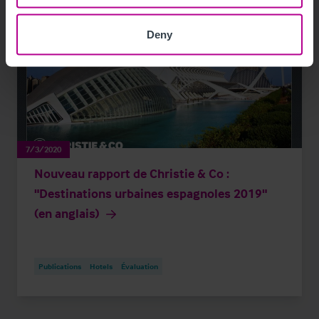
Deny
7/3/2020
Nouveau rapport de Christie & Co :
"Destinations urbaines espagnoles 2019"
(en anglais)
Publications
Hotels
Évaluation