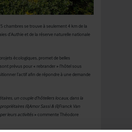
 65 chambres se trouve à seulement 4 km de la
ies d’Authie et de la réserve naturelle nationale
projets écologiques, promet de belles
 sont prévus pour « rebrander » l’hôtel sous
itionner l’actif afin de répondre à une demande
ires, un couple d’hôteliers locaux, dans la
ux propriétaires @Amor Sassi & @Franck Van
er leurs activités
» commente Théodore