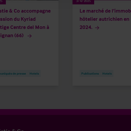
25
3/4/2025
stie & Co accompagne
Le marché de l’immobi
ession du Kyriad
hôtelier autrichien en
tige Centre del Mon à
2024.
ignan (66)
niqués de presse
Hotels
Publications
Hotels