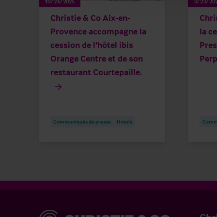
10/24/2025
3/23/20
Christie & Co Aix-en-
Chri
Provence accompagne la
la c
cession de l'hôtel ibis
Pres
Orange Centre et de son
Perp
restaurant Courtepaille.
Communiqués de presse
Hotels
Commu
Christie & Co