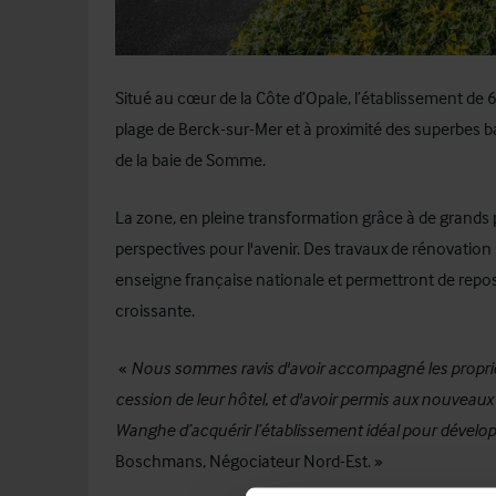
Situé au cœur de la Côte d’Opale, l’établissement de
plage de Berck-sur-Mer et à proximité des superbes ba
de la baie de Somme.
La zone, en pleine transformation grâce à de grands 
perspectives pour l'avenir. Des travaux de rénovation
enseigne française nationale et permettront de repos
croissante.
«
Nous sommes ravis d'avoir accompagné les propriéta
cession de leur hôtel, et d'avoir permis aux nouvea
Wanghe d’acquérir l’établissement idéal pour développ
Boschmans, Négociateur Nord-Est. »