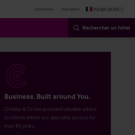
Connexion
Inscription
Changer de lieu
Rechercher un hôtel
Business. Built around You.
Christie & Co has provided valuable advice
to clients within our specialist sectors for
over 80 years.