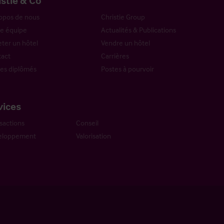
istie & Co
opos de nous
Christie Group
e équipe
Actualités & Publications
ter un hôtel
Vendre un hôtel
act
Carrières
es diplômés
Postes à pourvoir
vices
sactions
Conseil
eloppement
Valorisation