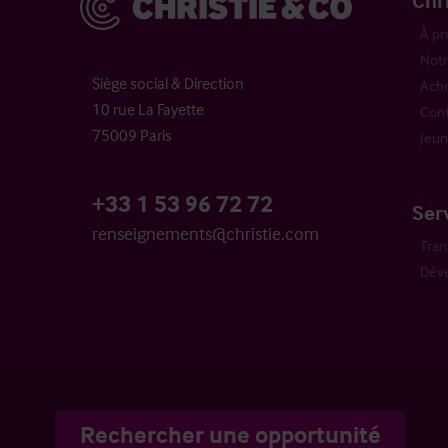
Chr
À pr
Notr
Siège social & Direction
Ache
10 rue La Fayette
Cont
75009 Paris
Jeun
+33 1 53 96 72 72
Ser
renseignements@christie.com
Tran
Dév
Rechercher une opportunité