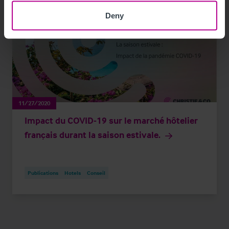
Deny
11/27/2020
Impact du COVID-19 sur le marché hôtelier
français durant la saison estivale.
Publications
Hotels
Conseil