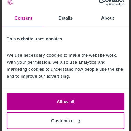
Consent
Details
About
This website uses cookies
12/9/2020
We use necessary cookies to make the website work. 
Le marché hôtelier de Porto en 2020
With your permission, we also use analytics and 
(rapport en anglais)
marketing cookies to understand how people use the site 
and to improve our advertising.
Publications
Hotels
Conseil
Allow all
Customize