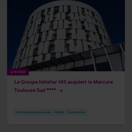
6/4/2024
Le Groupe hôtelier HIS acquiert le Mercure
Toulouse Sud ****
Communiqués de presse
Hotels
Transactions