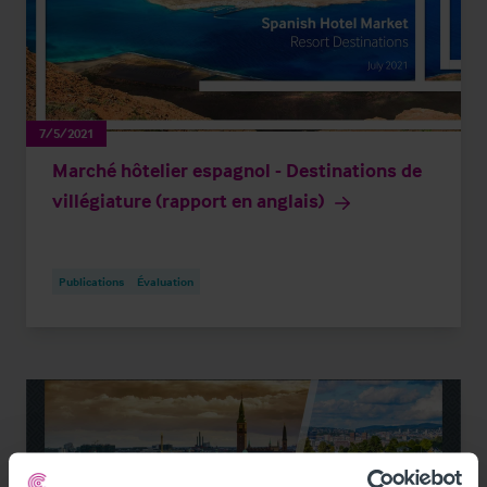
7/5/2021
Marché hôtelier espagnol - Destinations de
villégiature (rapport en anglais)
Publications
Évaluation