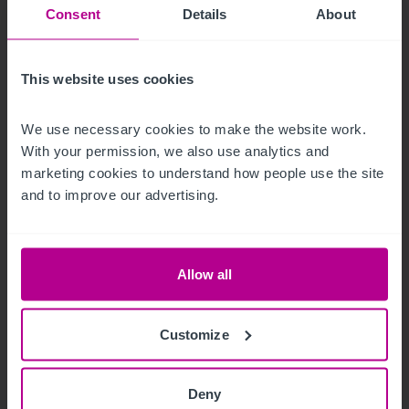
Consent
Details
About
12/9/2020
This website uses cookies
Le marché hôtelier de Porto en 2020
(rapport en anglais)
We use necessary cookies to make the website work. 
With your permission, we also use analytics and 
marketing cookies to understand how people use the site 
and to improve our advertising.
Publications
Hotels
Conseil
Allow all
Customize
Deny