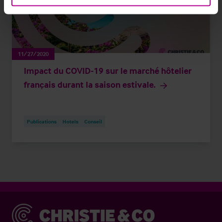
11/27/2020
Impact du COVID-19 sur le marché hôtelier
français durant la saison estivale.
Publications
Hotels
Conseil
Christie & Co