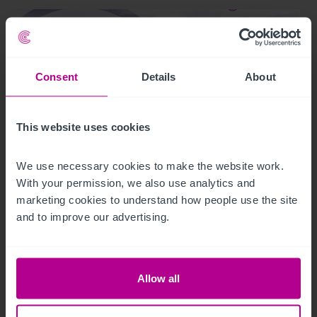
Consent
Details
About
This website uses cookies
We use necessary cookies to make the website work. 
With your permission, we also use analytics and 
12/9/2020
marketing cookies to understand how people use the site 
Le marché hôtelier de Porto en 2020
and to improve our advertising.
(rapport en anglais)
Allow all
Publications
Hotels
Conseil