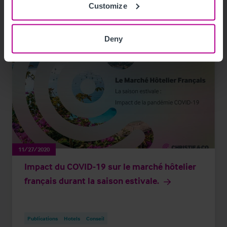
Customize
Deny
11/27/2020
Impact du COVID-19 sur le marché hôtelier
français durant la saison estivale.
Publications
Hotels
Conseil