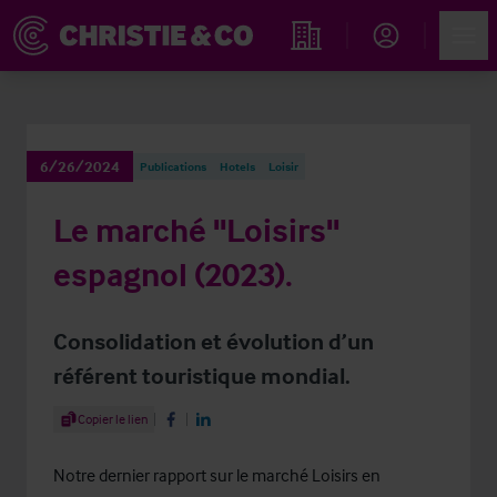
Account
Men
Rechercher un hôtel
6/26/2024
Publications
Hotels
Loisir
Le marché "Loisirs"
espagnol (2023).
Consolidation et évolution d’un
référent touristique mondial.
Share Article
Copier le lien
Share on Facebook
Share on LinkedIn
Notre dernier rapport sur le marché Loisirs en