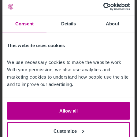
Consent
Details
About
This website uses cookies
We use necessary cookies to make the website work. 
With your permission, we also use analytics and 
3/4/2025
marketing cookies to understand how people use the site 
Le marché de l’immobilier hôtelier
and to improve our advertising.
autrichien en 2024.
Allow all
Publications
Hotels
Customize