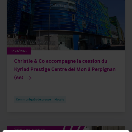
3/23/2025
Christie & Co accompagne la cession du
Kyriad Prestige Centre del Mon à Perpignan
(66)
Communiqués de presse
Hotels