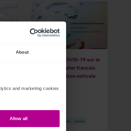
11/27/2020
About
Impact du COVID-19 sur le
t en
marché hôtelier français
durant la saison estivale.
ytics and marketing cookies 
Allow all
Publications
Hotels
Conseil