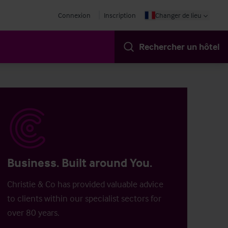
Connexion
Inscription
Changer de lieu
Rechercher un hôtel
Business. Built around You.
Christie & Co has provided valuable advice
to clients within our specialist sectors for
over 80 years.