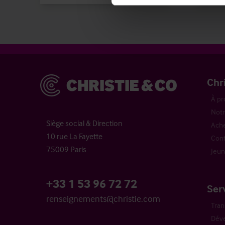
Christie & Co
Chr
À pr
Notr
Siège social & Direction
Ache
10 rue La Fayette
Cont
75009 Paris
Jeun
+33 1 53 96 72 72
Ser
renseignements@christie.com
Tran
Dév