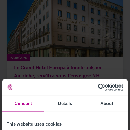
6/30/2026
Le Grand Hotel Europa à Innsbruck, en
Autriche, renaîtra sous l’enseigne NH
Collection.
Consent
Details
About
Communiqués de presse
This website uses cookies