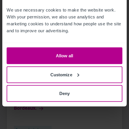
We use necessary cookies to make the website work. 
With your permission, we also use analytics and 
marketing cookies to understand how people use the site 
and to improve our advertising.
Allow all
6/29/2026
Customize
Christie & Co Bordeaux accompagne la
cession de l'hôtel Cardinal, actif hôtelier
Deny
rare au cœur du centre historique de
Bordeaux.