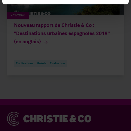
7/3/2020
Nouveau rapport de Christie & Co :
"Destinations urbaines espagnoles 2019"
(en anglais)
Publications
Hotels
Évaluation
Christie & Co