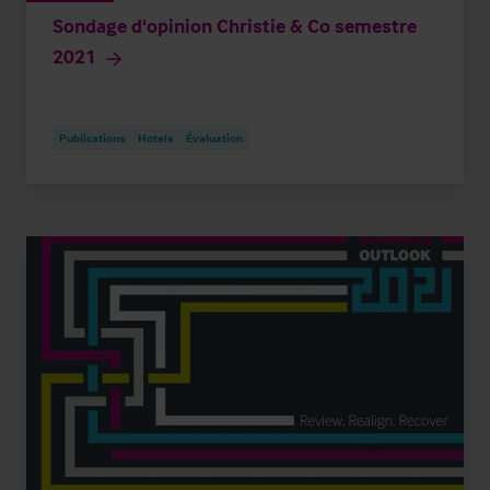
Sondage d'opinion Christie & Co semestre
2021
Publications
Hotels
Évaluation