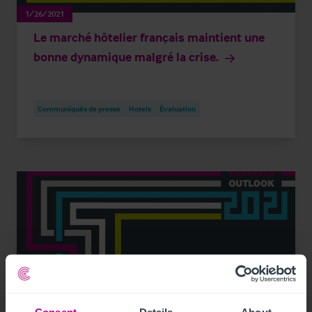
1/26/2021
Le marché hôtelier français maintient une
bonne dynamique malgré la crise.
Communiqués de presse
Hotels
Évaluation