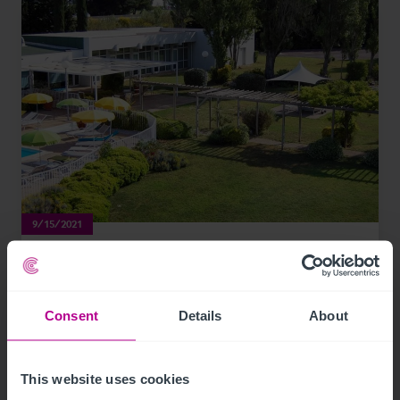
9/15/2021
Christie & Co accompagne la vente de l’Ibis
Styles Marseille Aéroport
Consent
Details
About
Communiqués de presse
Hotels
Transactions
This website uses cookies