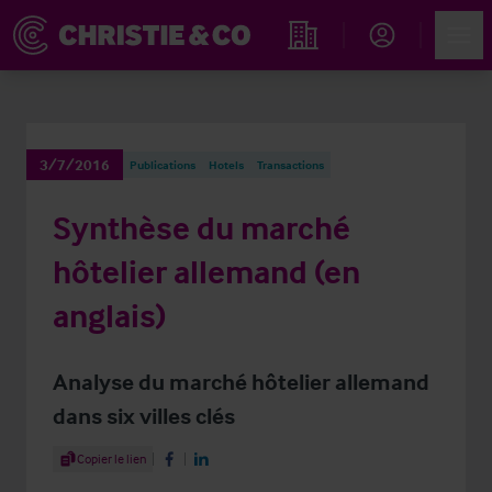
Account
Men
Rechercher un hôtel
3/7/2016
Publications
Hotels
Transactions
Synthèse du marché
hôtelier allemand (en
anglais)
Analyse du marché hôtelier allemand
dans six villes clés
Share Article
Copier le lien
Share on Facebook
Share on LinkedIn