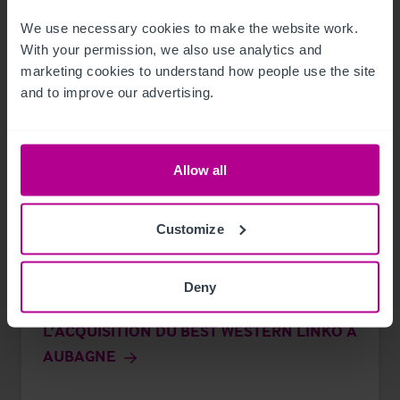
We use necessary cookies to make the website work. 
With your permission, we also use analytics and 
marketing cookies to understand how people use the site 
and to improve our advertising.
Allow all
Customize
7/19/2021
CHRISTIE & CO ACCOMPAGNE EXTENDAM
Deny
ET KENATRA HOSPITALITY DANS
L’ACQUISITION DU BEST WESTERN LINKO À
AUBAGNE